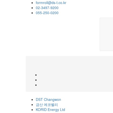
formroll@ds-t.co.kr
02-3497-9200
055-250-0200
DST Changwon
금산 에코벨리
KORID Energy Ltd