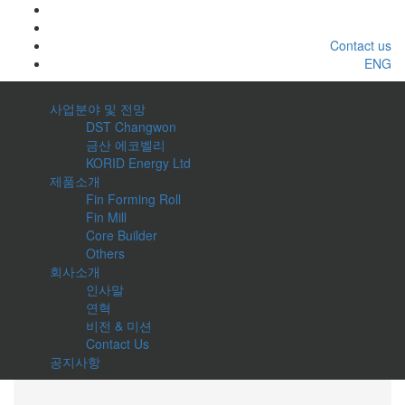
Contact us
ENG
사업분야 및 전망
DST Changwon
금산 에코벨리
KORID Energy Ltd
제품소개
Fin Forming Roll
Fin Mill
Core Builder
Others
회사소개
인사말
연혁
비전 & 미션
Contact Us
공지사항