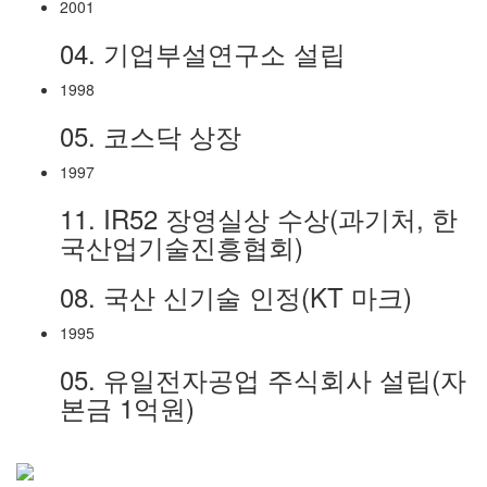
2001
04.
기업부설연구소 설립
1998
05.
코스닥 상장
1997
11.
IR52 장영실상 수상(과기처, 한
국산업기술진흥협회)
08.
국산 신기술 인정(KT 마크)
1995
05.
유일전자공업 주식회사 설립(자
본금 1억원)