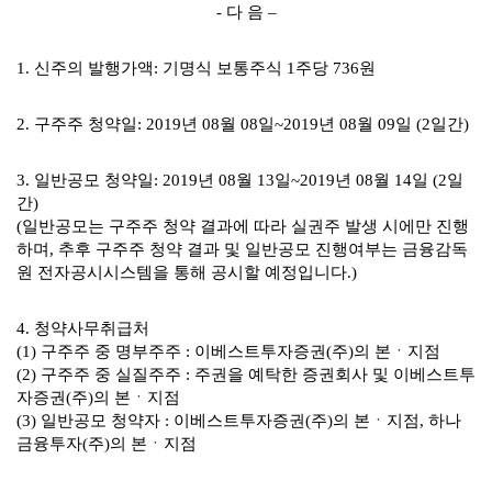
-
다
음
–
1.
신주의 발행가액:
기명식 보통주식
1
주당
736
원
2.
구주주 청약일: 2019
년
08
월
08
일
~2019
년
08
월
09
일
(2
일간
)
3.
일반공모 청약일: 2019
년
08
월
13
일
~2019
년
08
월
14
일
(2
일
간
)
(
일반공모는 구주주 청약 결과에 따라 실권주 발생 시에만 진행
하며
,
추후 구주주 청약 결과 및 일반공모 진행여부는 금융감독
원 전자공시시스템을 통해 공시할 예정입니다
.)
4.
청약사무취급처
(1)
구주주 중 명부주주
:
이베스트투자증권
(
주
)
의 본ㆍ지점
(2)
구주주 중 실질주주
:
주권을 예탁한 증권회사 및
이베스트투
자증권(주)의 본ㆍ지점
(3)
일반공모 청약자
:
이베스트투자증권(주)의 본ㆍ지점, 하나
금융투자(주)의 본ㆍ지점